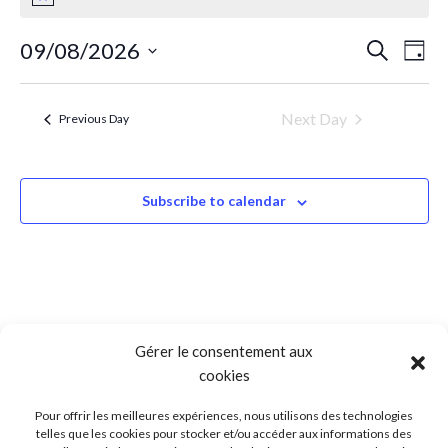
Notice
for
E
E
09/08/2026
Search
Day
Select
v
v
date.
août
Next Day
Previous Day
e
e
n
9,
n
Subscribe to calendar
t
t
2026
V
s
i
S
e
Gérer le consentement aux
e
w
cookies
a
s
Pour offrir les meilleures expériences, nous utilisons des technologies
telles que les cookies pour stocker et/ou accéder aux informations des