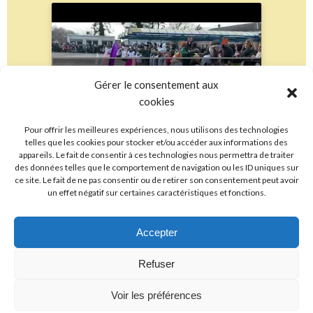
Cliquez pour accepter les cookies
Gérer le consentement aux
marketing et activer ce contenu
cookies
Pour offrir les meilleures expériences, nous utilisons des technologies
telles que les cookies pour stocker et/ou accéder aux informations des
appareils. Le fait de consentir à ces technologies nous permettra de traiter
des données telles que le comportement de navigation ou les ID uniques sur
ce site. Le fait de ne pas consentir ou de retirer son consentement peut avoir
un effet négatif sur certaines caractéristiques et fonctions.
Accepter
Refuser
© 2026 Ecoles Primaires Sainte-Marie La Louvière. Created
Voir les préférences
for free using WordPress and
Colibri