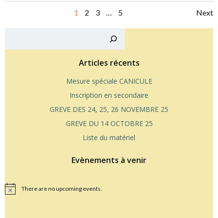
Posts
Po
Page
Page
Page
Page
1
2
3
…
5
Next
navigation
na
Reche
Articles récents
Mesure spéciale CANICULE
Inscription en secondaire
GREVE DES 24, 25, 26 NOVEMBRE 25
GREVE DU 14 OCTOBRE 25
Liste du matériel
Evènements à venir
There are no upcoming events.
Notice