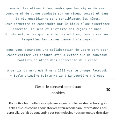
Amener les élèves à comprendre que les règles de vie 
commune et de bonne conduite sur un réseau social et dans 
la vie quotidienne sont sensiblement les mêmes.

Leur permettre de comprendre par le biais d’une expérience 
concrète, le sens et l’utilité des règles de base 
d’internet, ainsi que le rôle des adultes, ressources sur 
lesquelles les jeunes peuvent s’appuyer.

Nous vous demandons une collaboration de votre part pour 
conscientiser vos enfants afin d'éviter que de nouveaux 
conflits éclatent dans l’enceinte de l’école.

A partir du mercredi 9 mars 2022 via le groupe Facebook 
« Ecole primaire Sainte-Marie à La Louvière : Groupe 
parents » nous vous partagerons hebdomadairement, une série 
d’outils à votre attention. Pour les parents ne souhaitant 
Gérer le consentement aux
pas utiliser les réseaux sociaux, nous vos proposons de 
cookies
prendre connaissance de nos démarches via le site internet 
de l’école : www.ismprimaire.be

Pour offrir les meilleures expériences, nous utilisons des technologies
telles que les cookies pour stocker et/ou accéder aux informations des
appareils. Le fait de consentir à ces technologies nous permettra de traiter