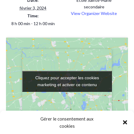
Date:
Ecole Sainte-Marie
secondaire
février 3, 2024
View Organizer Website
Time:
8 h 00 min - 12 h 00 min
Cliquez pour accepter les cookies
Cliquez pour accepter les cookies
marketing et activer ce contenu
marketing et activer ce contenu
Gérer le consentement aux
cookies