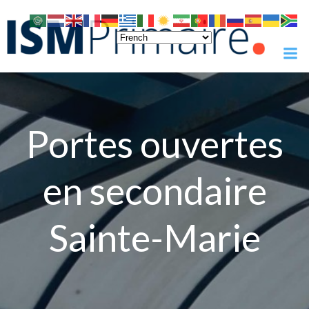
Skip
to
content
Portes ouvertes
en secondaire
Sainte-Marie