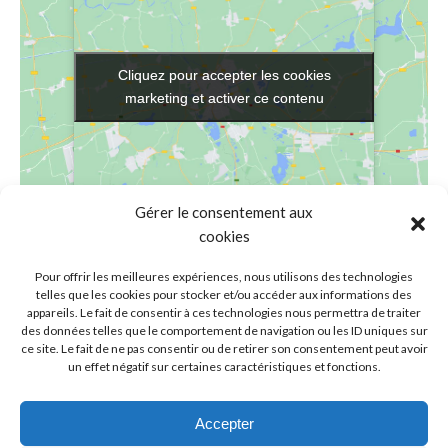
Cliquez pour accepter les cookies
Cliquez pour accepter les cookies
marketing et activer ce contenu
marketing et activer ce contenu
Gérer le consentement aux
cookies
VENUE
Pour offrir les meilleures expériences, nous utilisons des technologies
Ecoles Sainte-Marie
telles que les cookies pour stocker et/ou accéder aux informations des
appareils. Le fait de consentir à ces technologies nous permettra de traiter
rue de l'Olive, 5
des données telles que le comportement de navigation ou les ID uniques sur
La Louvière
,
Hainaut
7100
Belgium
+ Google Map
ce site. Le fait de ne pas consentir ou de retirer son consentement peut avoir
un effet négatif sur certaines caractéristiques et fonctions.
Les photos scolaires
Journées pédagogiques
Accepter