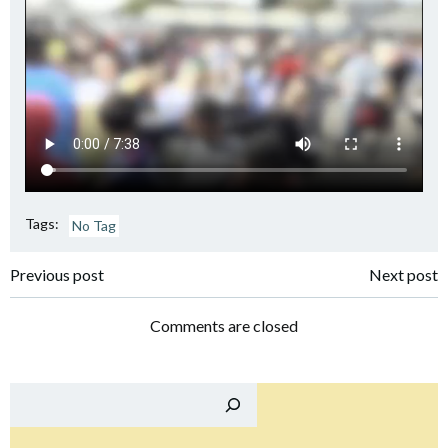
Tags:
No Tag
Navigation
Navigation
Previous post
Next post
de
de
Comments are closed
l’article
l’article
Reche